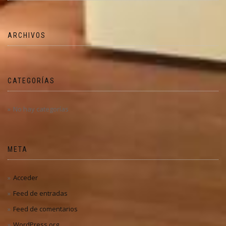
ARCHIVOS
CATEGORÍAS
No hay categorías
META
Acceder
Feed de entradas
Feed de comentarios
WordPress.org