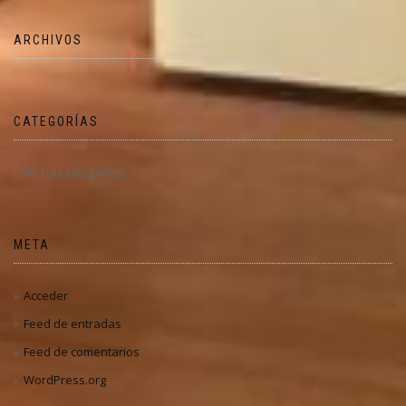
ARCHIVOS
CATEGORÍAS
No hay categorías
META
Acceder
Feed de entradas
Feed de comentarios
WordPress.org